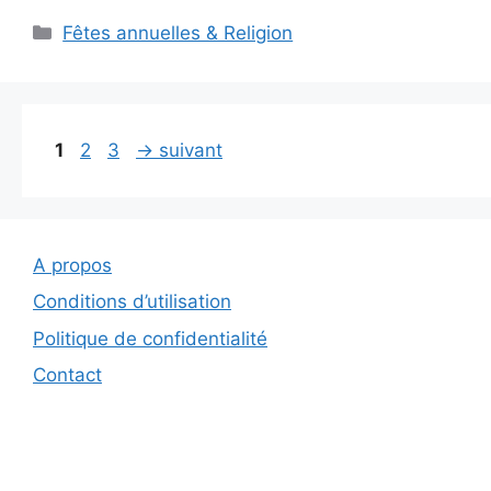
Catégories
Fêtes annuelles & Religion
Page
Page
Page
1
2
3
→
suivant
A propos
Conditions d’utilisation
Politique de confidentialité
Contact